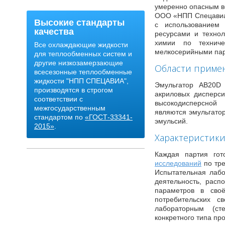
умеренно опасным ве
ООО «НПП Спецавиа
Высокие стандарты
с использованием
качества
ресурсами и технол
химии по технич
Все охлаждающие жидкости
мелкосерийными па
для теплообменных систем и
другие низкозамерзающие
Области приме
всесезонные теплообменные
жидкости "НПП СПЕЦАВИА",
Эмульгатор AB20D 
производятся в строгом
акриловых дисперси
соответствии с
высокодисперсной
межгосударственным
являются эмульгато
стандартом по
«ГОСТ-33341-
эмульсий.
2015»
.
Характеристик
Каждая партия гот
исследований
по тре
Испытательная лаб
деятельность, рас
параметров в своё
потребительских с
лабораторным (ст
конкретного типа пр