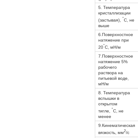
5. Температура
кристаллизации
°
(застывая),
С, не
выше
6.Поверхностное
натяжение при
°
20
С, мН/м
7.Поверхностное
натяжение 5%
рабочего
раствора на
питьевой воде,
мН/м
8. Температура
вспышки в
открытом
°
тигле,
С, не
менее
9.Кинематическая
2
вязкость, мм
/с