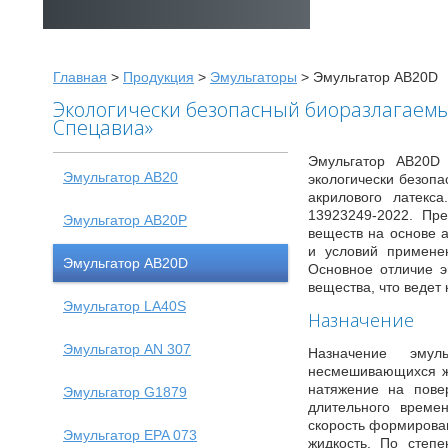
Главная
>
Продукция
>
Эмульгаторы
>
Эмульгатор АВ20D
Экологически безопасный биоразлагаем
Спецавиа»
Эмульгатор AB20D
Эмульгатор АВ20
экологически безоп
акрилового латекса
13923249-2022. Пр
Эмульгатор АВ20Р
веществ на основе 
и условий примене
Эмульгатор АВ20D
Основное отличие э
вещества, что ведет
Эмульгатор LA40S
Назначение
Эмульгатор AN 307
Назначение эмул
несмешивающихся жи
натяжение на пове
Эмульгатор G1879
длительного време
скорость формирован
Эмульгатор EPA 073
жидкость. По степ