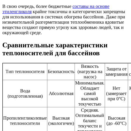
В свою очередь, более бюджетные
составы на основе
этиленгликоля
крайне токсичны и категорически запрещены
для использования в системах обогрева бассейнов. Даже при
незначительной разгерметизации теплообменника ядовитые
вещества создают прямую угрозу как здоровью людей, так и
окружающей среде.
Сравнительные характеристики
теплоносителей для бассейнов
Вязкость
Защита от
Тип теплоносителя
Безопасность
(нагрузка на
замерзания
насос)
Минимальная.
Обладает
Нет
Вода
Абсолютная
самой
(замерзает
(подготовленная)
высокой
при 0°C)
текучестью
Средняя.
Оптимальный
Пропиленгликолевые
Высокая
Высокая
баланс
теплоносители
(экологичен)
(до -60°C)
текучести и